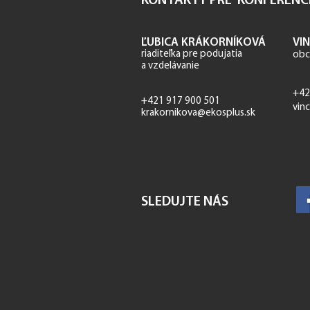
KONTAKTY PRE KONFERENC
ĽUBICA KRÁKORNÍKOVÁ
VI
riaditeľka p
re podujatia
obc
a vzdelávanie
+42
+421 917 900 501
vin
krakornikova@ekosplus.sk
SLEDUJTE NÁS