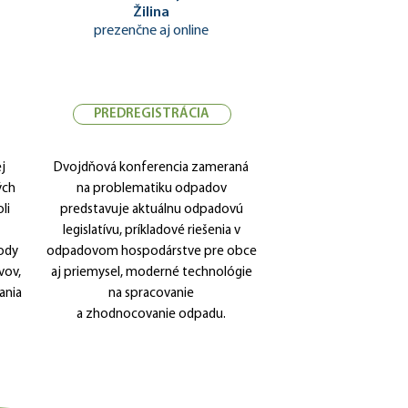
Žilina
prezenčne aj online
PREDREGISTRÁCIA
j
Dvojdňová konferencia zameraná
ých
na problematiku odpadov
li
predstavuje aktuálnu odpadovú
legislatívu, príkladové riešenia v
rody
odpadovom hospodárstve pre obce
vov,
aj priemysel, moderné technológie
ania
na spracovanie
a zhodnocovanie odpadu.