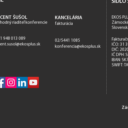
IE
SÍDLO
NCENT ŠUŠOL
KANCELÁRIA
EKOS PLUS
hod
ný riaditeľ konferencie
Zámocké 
fakturácia
Slovens
1 948 013 089
Fakturač
02/5441 1085
cent.susol@ekosplus.sk
IČO: 31 
konferencia@ekosplus.sk
DIČ: 202
​IČ DPH:
IBAN: SK
SWIFT: T
Zá