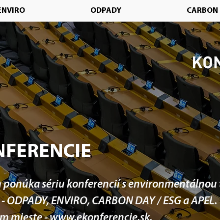
ENVIRO
ODPADY
CARBON 
FERENCIE
ponúka sériu konferencií s environmentálnou
u - ODPADY, ENVIRO, CARBON DAY / ESG a APEL.
om mieste -
www.ekonferencie.sk
.