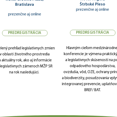
Štrbské Pleso
Bratislava
prezenčne aj online
prezenčne aj online
PREDREGISTRÁCIA
PREDREGISTRÁCIA
Hlavným cieľom medzinárodne
lený prehľad legislatívnych zmien
konferencie je výmena praktick
v oblasti životného prostredia
a legislatívnych skúseností na po
a aktuálny rok, ako aj informácie
odpadového hospodárstva,
 legislatívnych zámeroch MŽP SR
ovzdušia, vôd, OZE, ochrany prí
na rok nasledujúci.
a biodiverzity, posudzovania vply
integrovanej prevencie, uplatňov
BREF/ BAT.