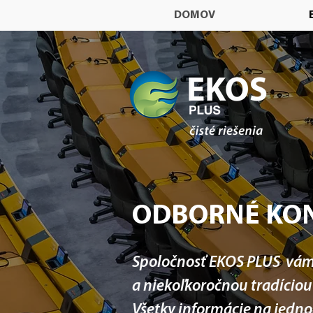
DOMOV
ODBORNÉ KON
Spoločnosť EKOS PLUS vám 
a niekoľkoročnou tradício
Všetky informácie na jedn