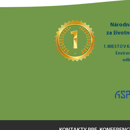
Národná
za životn
1. MIESTO V
Enviro
odb