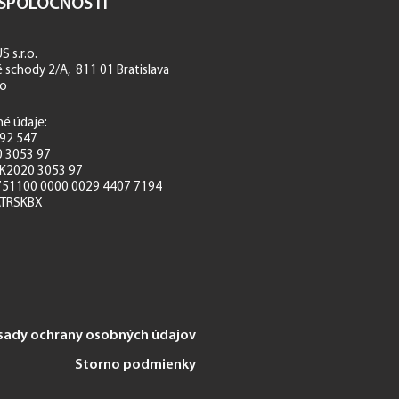
 SPOLOČNOSTI
 s.r.o.
schody 2/A, 811 01 Bratislava
ko
né údaje:
392 547
0 3053 97
 SK2020 3053 97
751100 0000 0029 4407 7194
ATRSKBX
sady ochrany osobných údajov
Storno podmienky