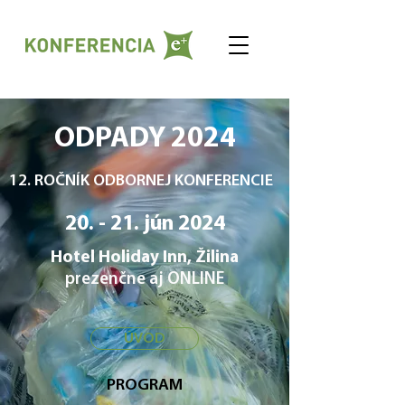
ODPADY 2024
12. ROČNÍK ODBORNEJ KONFERENCIE
20. - 21. jún 2024
Hotel Holiday Inn, Žilina
prezenčne aj ONLINE
ÚVOD
PROGRAM