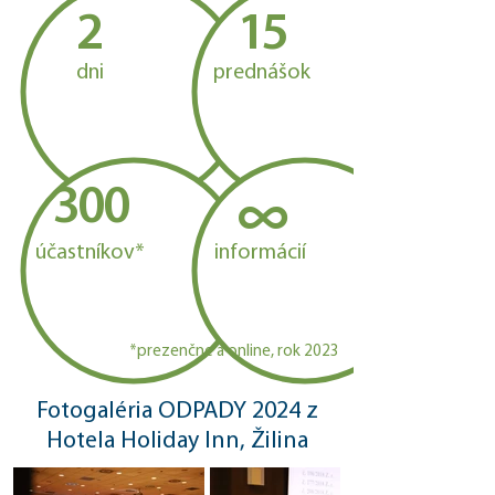
2
1
5
dni
prednášok
∞
300
účastníkov*
informácií
*prezenčne a online, rok 2023
Fotogaléria ODPADY 2024 z
Hotela Holiday Inn, Žilina