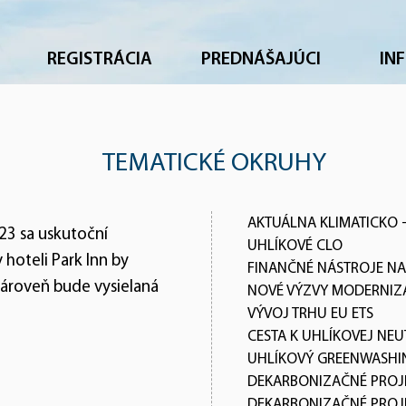
REGISTRÁCIA
PREDNÁŠAJÚCI
IN
TEMATICKÉ OKRUHY
AKTUÁLNA KLIMATICKO -
3 sa uskutoční
UHLÍKOVÉ CLO
hoteli Park Inn by
FINANČNÉ NÁSTROJE NA
ároveň bude vysielaná
NOVÉ VÝZVY MODERNI
VÝVOJ TRHU EU ETS
CESTA K UHLÍKOVEJ NEU
UHLÍKOVÝ GREENWASHI
DEKARBONIZAČNÉ PROJE
DEKARBONIZAČNÉ PROJE