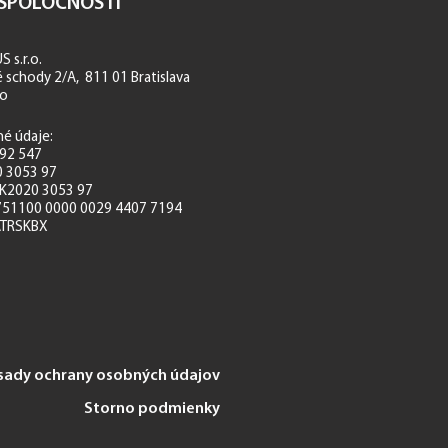
 SPOLOČNOSTI
 s.r.o.
schody 2/A, 811 01 Bratislava
ko
né údaje:
392 547
0 3053 97
 SK2020 3053 97
751100 0000 0029 4407 7194
ATRSKBX
sady ochrany osobných údajov
Storno podmienky