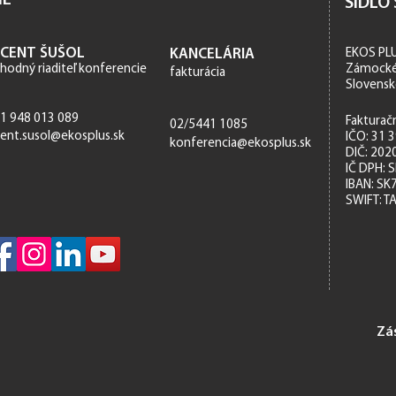
IE
SÍDLO
NCENT ŠUŠOL
KANCELÁRIA
EKOS PLUS
hod
ný riaditeľ konferencie
Zámocké 
fakturácia
Slovens
1 948 013 089
Fakturač
02/5441 1085
cent.susol@ekosplus.sk
IČO: 31 
konferencia@ekosplus.sk
DIČ: 202
​IČ DPH:
IBAN: SK
SWIFT: T
Zá