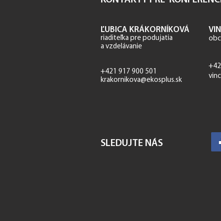
KONTAKTY PRE KONFERENC
ĽUBICA KRÁKORNÍKOVÁ
VI
riaditeľka p
re podujatia
obc
a vzdelávanie
+42
+421 917 900 501
vin
krakornikova@ekosplus.sk
SLEDUJTE NÁS