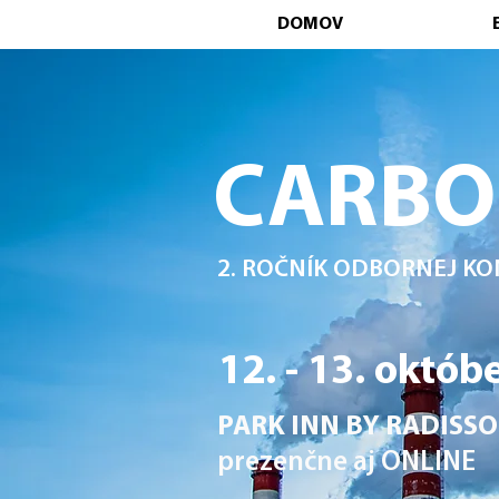
DOMOV
CARBO
2. ROČNÍK ODBORNEJ KO
12. - 13. októb
PARK INN BY RADISSO
prezenčne aj ONLINE