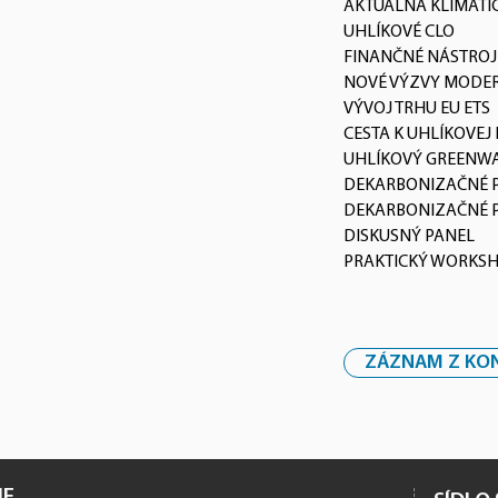
AKTUÁLNA KLIMATIC
UHLÍKOVÉ CLO
FINANČNÉ NÁSTROJ
NOVÉ VÝZVY MODE
VÝVOJ TRHU EU ETS
CESTA K UHLÍKOVEJ
UHLÍKOVÝ GREENW
DEKARBONIZAČNÉ P
DEKARBONIZAČNÉ P
DISKUSNÝ PANEL
PRAKTICKÝ WORKS
ZÁZNAM Z KON