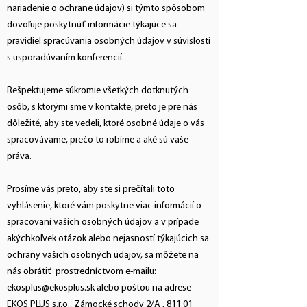
nariadenie o ochrane údajov) si týmto spôsobom
dovoľuje poskytnúť informácie týkajúce sa
pravidiel spracúvania osobných údajov v súvislosti
s usporadúvaním konferencií.
Rešpektujeme súkromie všetkých dotknutých
osôb, s ktorými sme v kontakte, preto je pre nás
dôležité, aby ste vedeli, ktoré osobné údaje o vás
spracovávame, prečo to robíme a aké sú vaše
práva.
Prosíme vás preto, aby ste si prečítali toto
vyhlásenie, ktoré vám poskytne viac informácií o
spracovaní vašich osobných údajov a v prípade
akýchkoľvek otázok alebo nejasností týkajúcich sa
ochrany vašich osobných údajov, sa môžete na
nás obrátiť prostredníctvom e-mailu:
ekosplus@ekosplus.sk
alebo poštou na adrese
EKOS PLUS s.r.o., Zámocké schody 2/A , 811 01