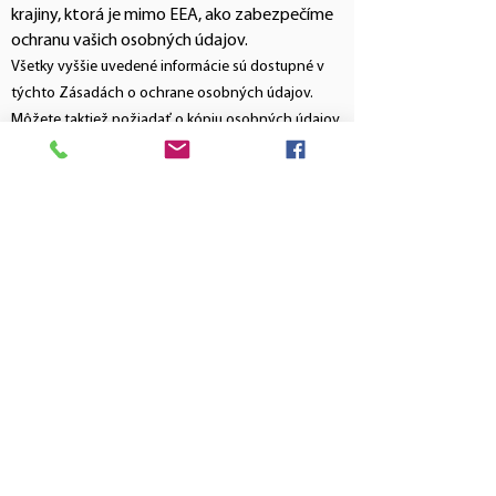
krajiny, ktorá je mimo EEA, ako zabezpečíme
ochranu vašich osobných údajov.
Všetky vyššie uvedené informácie sú dostupné v
týchto Zásadách o ochrane osobných údajov.
Môžete taktiež požiadať o kópiu osobných údajov,
ktoré o vás spracovávame.
Právo na opravu
Je dôležité, aby sme mali o vás správne informácie
a žiadame vás, aby ste nás upozornili, ak je
niektorý z vašich osobných údajov nesprávny,
napr. ak ste si zmenili meno alebo ak ste sa
presťahovali.
Právo na vymazanie
Ak spracovávame vaše osobné údaje nezákonným
spôsobom, napríklad ak spracovávame vaše