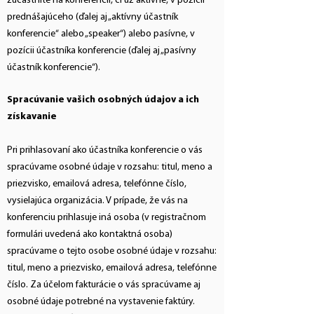
zúčastníte na konferencii, či už aktívne, v pozícii
prednášajúceho (ďalej aj „aktívny účastník
konferencie“ alebo „speaker“) alebo pasívne, v
pozícii účastníka konferencie (ďalej aj „pasívny
účastník konferencie“).
Spracúvanie vašich osobných údajov a ich
získavanie
Pri prihlasovaní ako účastníka konferencie o vás
spracúvame osobné údaje v rozsahu: titul, meno a
priezvisko, emailová adresa, telefónne číslo,
vysielajúca organizácia. V prípade, že vás na
konferenciu prihlasuje iná osoba (v registračnom
formulári uvedená ako kontaktná osoba)
spracúvame o tejto osobe osobné údaje v rozsahu:
titul, meno a priezvisko, emailová adresa, telefónne
číslo. Za účelom fakturácie o vás spracúvame aj
osobné údaje potrebné na vystavenie faktúry.