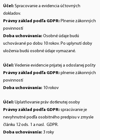
Účel:
Spracovanie a evidencia účtovných
dokladov.
Právny základ podľa GDPR:
Plnenie zákonných
povinností
Doba uchovávania:
Osobné údaje budú
uchovávané po dobu 10 rokov. Po uplynutí doby
uloženia budú osobné údaje vymazané.
Účel:
Vedenie evidencie prijatej a odoslanej pošty
Právny základ podľa GDPR:
plnenie zákonných
povinností
Doba uchovávania:
10 rokov
Účel:
Uplatňovanie práv dotknutej osoby
Právny základ podľa GDPR:
spracúvanie je
nevyhnutné podľa osobitného predpisu v zmysle
článku 12 ods. 1 a nasl. GDPR.
Doba uchovávania:
3 roky