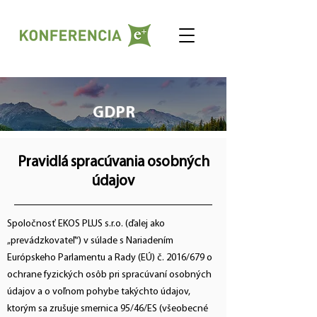
GDPR
Pravidlá spracúvania osobných
údajov
Spoločnosť EKOS PLUS s.r.o. (ďalej ako
„prevádzkovateľ“) v súlade s Nariadením
Európskeho Parlamentu a Rady (EÚ) č. 2016/679 o
ochrane fyzických osôb pri spracúvaní osobných
údajov a o voľnom pohybe takýchto údajov,
ktorým sa zrušuje smernica 95/46/ES (všeobecné