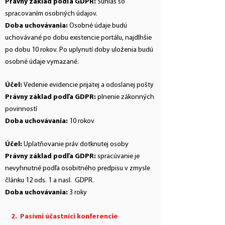
Právny základ podľa GDPR:
Súhlas so
spracovaním osobných údajov.
Doba uchovávania:
Osobné údaje budú
uchovávané po dobu existencie portálu, najdlhšie
po dobu 10 rokov. Po uplynutí doby uloženia budú
osobné údaje vymazané.
Účel:
Vedenie evidencie prijatej a odoslanej pošty
Právny základ podľa GDPR:
plnenie zákonných
povinností
Doba uchovávania:
10 rokov
Účel:
Uplatňovanie práv dotknutej osoby
Právny základ podľa GDPR:
spracúvanie je
nevyhnutné podľa osobitného predpisu v zmysle
článku 12 ods. 1 a nasl. GDPR.
Doba uchovávania:
3 roky
2. Pasívni účastníci konferencie