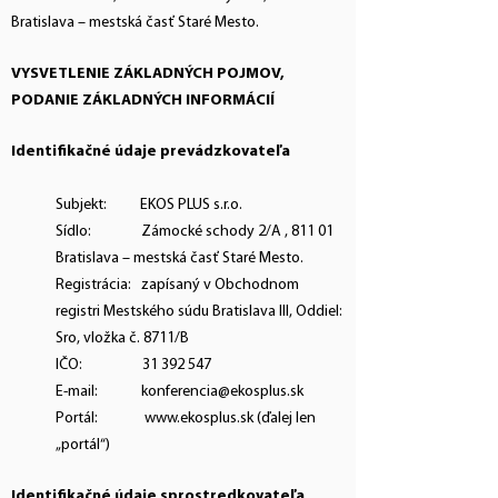
Bratislava – mestská časť Staré Mesto.
VYSVETLENIE ZÁKLADNÝCH POJMOV,
PODANIE ZÁKLADNÝCH INFORMÁCIÍ
Identifikačné údaje prevádzkovateľa
Subjekt: EKOS PLUS s.r.o.
Sídlo: Zámocké schody 2/A , 811 01
Bratislava – mestská časť Staré Mesto.
Registrácia: zapísaný v Obchodnom
registri Mestského súdu Bratislava III, Oddiel:
Sro, vložka č. 8711/B
IČO:
31 392 547
E-mail:
konferencia@ekosplus.sk
Portál:
www.ekosplus.sk
(ďalej len
„portál“)
Identifikačné údaje sprostredkovateľa