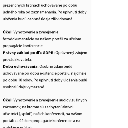
prezenčných listinách uchovávané po dobu
jedného roka od zaznamenania. Po uplynutí doby
uloženia budú osobné údaje zlikvidované.
Účel:
Vyhotovenie a zverejnenie
fotodokumentácie na našom portáli za účelom
propagácie konferencie.
Právny základ podľa GDPR:
Oprávnený záujem
prevádzkovateľa.
Doba uchovávania:
Osobné údaje budú
uchovávané po dobu existencie portálu, najdlhšie
po dobu 10 rokov. Po uplynutí doby uloženia budú
osobné údaje vymazané.
Účel:
Vyhotovenie a zverejnenie audiovizuálnych
záznamov, na ktorom sú zachytení aktívni
účastníci („spíkri“) našich konferencií, na našom
portáli za účelom propagácie konferencie a na
vzdelávacie účely.