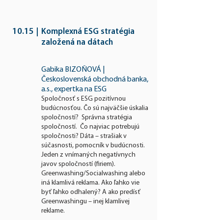
10.15
|
Komplexná ESG stratégia
založená na dátach
Gabika BIZOŇOVÁ |
Československá obchodná banka,
a.s., expertka na ESG
Spoločnosť s ESG pozitívnou
budúcnosťou. Čo sú najväčšie úskalia
spoločností? Správna stratégia
spoločností. Čo najviac potrebujú
spoločnosti? Dáta – strašiak v
súčasnosti, pomocník v budúcnosti.
Jeden z vnímaných negatívnych
javov spoločností (firiem
).
Greenwashing/Socialwashing alebo
iná klamlivá reklama. Ako ľahko vie
byť ľahko odhalený? A ako predísť
Greenwashingu – inej klamlivej
reklame.