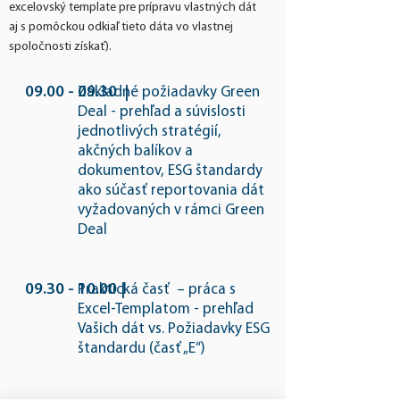
excelovský template pre prípravu vlastných dát
aj s pomôckou odkiaľ tieto dáta vo vlastnej
spoločnosti získať).
09.00 - 09.30
|
Základné požiadavky Green
Deal - prehľad a súvislosti
jednotlivých stratégií, ​
akčných balíkov a
dokumentov, ESG štandardy
ako súčasť reportovania dát
vyžadovaných v rámci Green
Deal
09.30 - 10.00
|
Praktická časť – práca s
Excel-Templatom - prehľad
Vašich dát vs. Požiadavky ESG
štandardu (časť „E“)