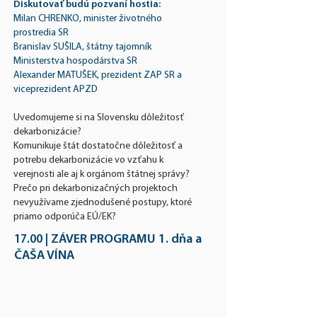
D
iskutovať budú pozvaní hostia:
Milan CHRENKO, minister životného
prostredia SR
Branislav SUŠILA, štátny tajomník
Ministerstva hospodárstva SR
Alexander MATUŠEK, prezident ZAP SR a
viceprezident APZD
Uvedomujeme si na Slovensku dôležitosť
dekarbonizácie?
Komunikuje štát dostatočne dôležitosť a
potreb
u dekarbonizácie vo vzťahu k
verejnosti ale aj k orgánom štátnej správy?
Prečo pri dekarbonizačných projektoch
nevyužívame zjednodušené postupy, ktoré
priamo odporúča EÚ/EK?
Z
Á
VER PROGRAMU 1. dňa ​a
17.00
|
ČAŠA VÍNA