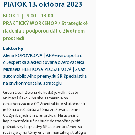
PIATOK 13. októbra 2023
BLOK 1 | 9.00 – 13.00 ​
PRAKTICKÝ WORKSHOP / Strategické
riadenia s podporou dát o životnom
prostredí
Lektorky:
Alena POPOVIČOVÁ | ARPenviro spol. s r.
o., expertka a akreditovaná overovateľka​
Michaela HLETKOVÁ PLOSZEKOVÁ | Zväz
automobilového priemyslu SR, špecialistka
na environmentálnu stratégiu
Green Deal (Zelená dohoda) je veľmi často
vnímaná úzko - iba ako zameranie na
dekarbonizáciu a CO2 neutralitu. V skutočnosti
je téma oveľa širšia a téma znižovania emisií
CO2 je iba jedným z jej prvkov. Na úspešnú
implementáciu už nebude dostatočné plniť
požiadavky legislatívy SR, ale tento rámec sa
rozširuje aj na témy environmentálnej stratégie