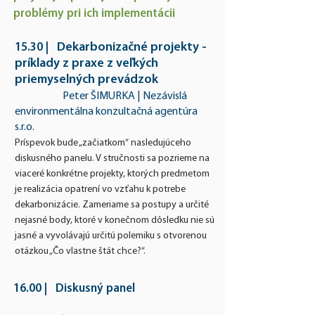
problémy pri ich implementácii
D
ekar
bo
nizačné projekty -
15.30
|
príklady z praxe z veľkých
priemyselných prevádzok
Peter ŠIMURKA
|
Nezávislá
environmentálna konzultačná agentúra
s.r.o.
Príspevok bude „začiatkom“ nasledujúceho
diskusného panelu
. V stručnosti sa pozrieme na
viaceré konkrétne projekty
, ktorých predmetom
je
realizácia opatrení vo vzťahu k potrebe
dekarbonizácie. Z
ameriame sa postupy a určité
nejasné body, ktoré v konečnom dôsledku nie sú
jasné a vyvolávajú určitú polemik
u s otvorenou
otázkou
„Čo vlastne štát chce?“.
16.00
| Diskusný panel