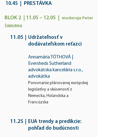
PRE
STÁVKA
10.45
|
BLOK 2 | 11.05 – 12.05 |
mo
de
ruje Peter
ŠIMURKA
11.05
|
Udržateľnosť v
dodávateľskom reťazci
Annamária TÓTHOVÁ |
Eversheds Sutherland
advokátska kancelária s.r.o.,
advokátka
P
o
r
ovnan
ie plánovanej európskej
legislatívy a skúseností z
Nemecka, Holandska a
Francúzska
11.25
|
EUA trendy a predikcie:
pohľad do budúcnosti