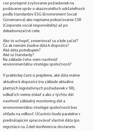
cez postupné zvyšovanie požiadaviek na
podávanie správ o ukazovateľoch udržateľnosti
podľa štandardov ESG (Environment Social
Governance) ako nepriame pokračovanie CSR
(Corporate social responsibility) až po
dekarbonizačné ciele.
Ako to uchopiť, zorientovať sa a kde začať? ​
Čo ak nemám žiadne dáta k dispozícii? ​
Aké dáta potrebujem? ​
Aké sú štandardy? ​
Na základe čoho viem navrhnúť
enviro
nmentálnu stratégiu spoločnosti?
V praktickej časti si prejdeme, aké dáta máme
aktuálne k dispozícii (na základe aktuálne
platných legislatívnych požiadaviek v SR),
odkiaľ ich vieme získa
ť a ako z týchto dát
navrhnúť základný monitoring dát a
environmentálnu stratégie spoločnosti bez
ohľadu na veľkosť. Účastníci budú paralelne s
prednášajúcim spracovávať vlastné dáta (po
registrácii na 2.deň konferencie dostanete