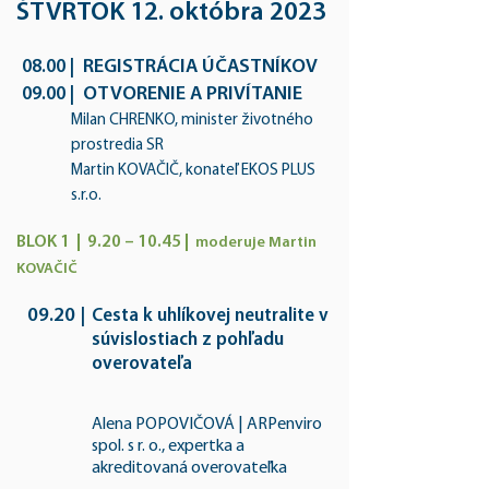
ŠTVRTOK 12. októbra 2023
REGISTRÁCIA ÚČASTNÍKOV​
08.00 |
OTVORENIE A PRIVÍTANIE​
09.00 |
Milan CHRENKO, minister životného
prostredia SR​
Martin KOVAČIČ, konateľ EKOS PLUS
s.r.o.
BLOK 1 | 9.20 – 10.45 |
moderuje M
artin
KOVAČIČ
09.20
|
Cesta k uhlíkovej neutralite v
súvislostiach z pohľadu
overovateľa
Alena POPOVIČOVÁ | ARPenviro
spol. s r. o., expertka a
akreditovaná overovateľka