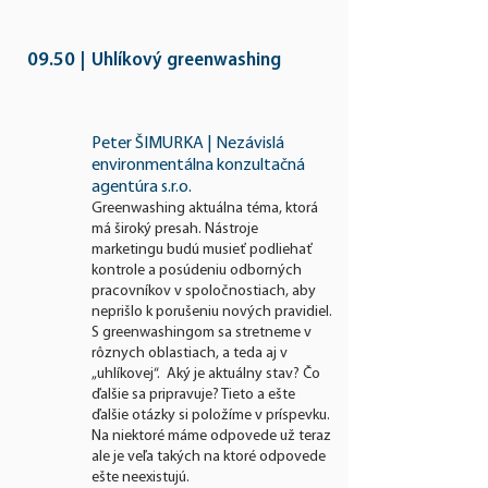
09.50
|
Uhlíkový greenwashing
Peter ŠIMURKA | Nezávislá
environmentálna konzultačná
agentúra s.r.o.
Greenwashing aktuálna téma, ktorá
má široký presah. Nástroje
marketingu budú musieť podliehať
kontrole a posúdeniu odborných
pracovníkov v spoločnostiac
h, aby
neprišlo k porušeniu nových pravidiel.
S greenwashingom sa stretneme v
rôznych oblastiach, a teda aj v
„uhlíkovej“. Aký je aktuálny stav? Čo
ďalšie sa pripravuje? Tieto a ešte
ďalšie otázky si položíme v príspevku.
Na niektoré máme odpovede už teraz
ale je veľa takých na ktoré odpovede
ešte neexistujú.