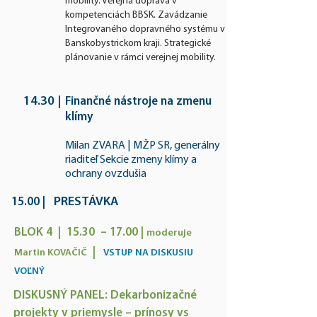
mobility. Verejná doprava v
kompetenciách BBSK.
Zavádza
nie
Integrovaného dopravného systému v
Banskobystrickom kraji.
Strategické
plánovanie v rámci verejnej mobility.
14.30
|
Finančné nástroje na zmenu
klímy
Milan ZVARA | MŽP SR, generálny
riaditeľ Sekcie zmeny klímy a
ochrany ovzdušia
PRESTÁVKA
15.00
|
BLOK 4 | 15.30 – 17.00 |
moderuje
|
Martin
KOVAČIČ
V
STUP NA DISKUSIU
VOĽNÝ
DISKUSNÝ PANEL: Dekarbonizačné
projekty v priemysle – prínosy vs