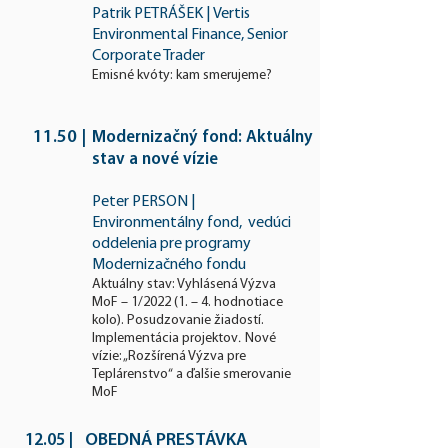
Patrik PETRÁŠEK | Vertis
Environmental Finance, Senior
Corporate Trader
Emisné kvóty: kam smerujeme?
11.50
|
Modernizačný fond: Aktuálny
stav a nové vízie
Peter PERSON |
Environmentálny fond, vedúci
oddelenia pre programy
Modernizačného fondu
Aktuálny stav: V
yhlásená Výzva
MoF – 1/2022 (1. – 4. hodnotiace
kolo). Posudzovanie žiadostí.
.
Implementácia projektov
Nové
vízie: „Rozšírená Výzva pre
Teplárenstvo“ a ďalšie smerovanie
MoF
OBEDNÁ PRESTÁVKA
12.05
|