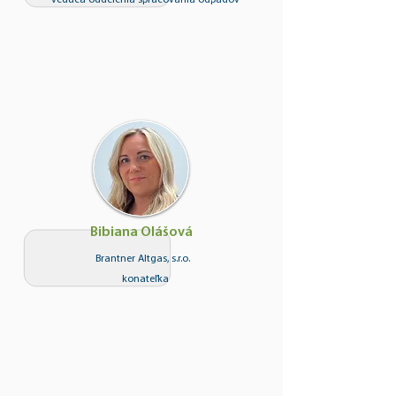
vedúca oddelenia spracovania odpadov
Bibiana Olášová
Brantner Altgas, s.r.o.
konateľka