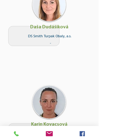
Daša Dudášiková
DS Smith Turpak Obaly, a.s.
-
Karin Kovacsová
Ministerstvo životného prostredia SR