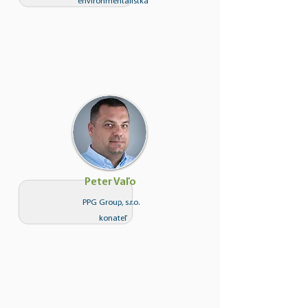
environmentalistka
Peter Vaľo
PPG Group, s.r.o.
konateľ