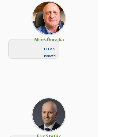
Miloš Ďurajka
T+T a.s.
konateľ
Erik Štefák