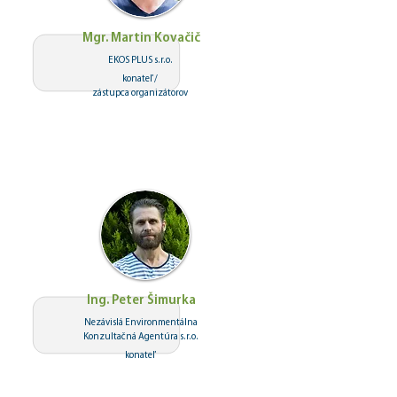
Mgr. Martin Kovačič
EKOS PLUS s.r.o.
konateľ /
zástupca organizátorov
Ing. Peter Šimurka
Nezávislá Environmentálna
Konzultačná Agentúra s.r.o.
konateľ