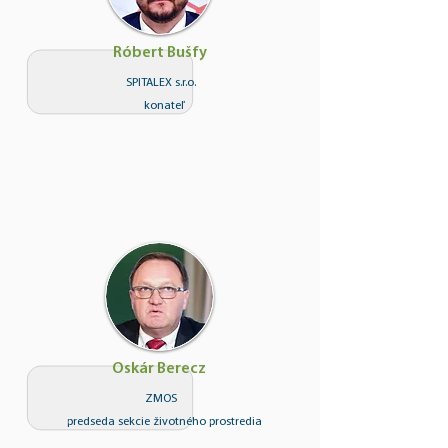
Róbert Bušfy
SPITALEX s.r.o.
konateľ
Oskár Berecz
ZMOS
predseda sekcie životného prostredia