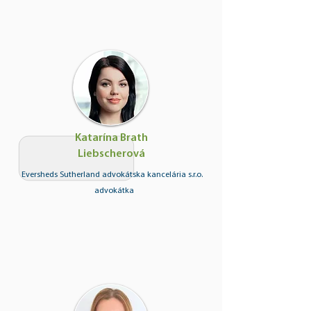
Katarína Brath
Liebscherová
Eversheds Sutherland advokátska kancelária s.r.o.
advokátka