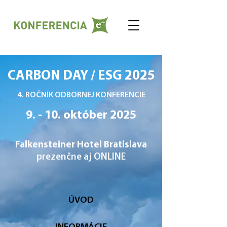
CARBON DAY / ESG 2025
4. ROČNÍK ODBORNEJ KONFERENCIE
9. - 10. október 2025
Falkensteiner Hotel Bratislava
prezenčne aj ONLINE
ÚVOD