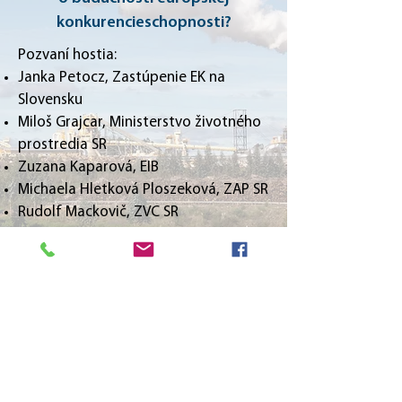
konkurencieschopnosti?
Pozvaní hostia:
Janka Petocz, Zastúpenie EK na
Slovensku
Miloš Grajcar, Ministerstvo životného
prostredia SR
Zuzana Kaparová, EIB
Michaela Hletková Ploszeková, ZAP SR
Rudolf Mackovič, ZVC SR
ZÁZNAM Z KONFERENCIE
KONTAKTY PRE KONFERENCIE
VINCENT ŠUŠOL
obchod
ný riaditeľ konferencie